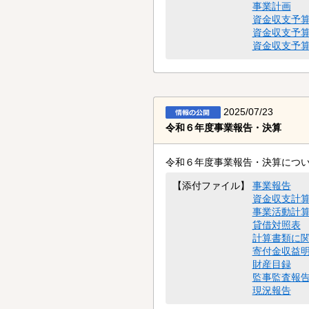
事業計画
資金収支予
資金収支予
資金収支予
2025/07/23
令和６年度事業報告・決算
令和６年度事業報告・決算につ
事業報告
【添付ファイル】
資金収支計
事業活動計
貸借対照表
計算書類に
寄付金収益
財産目録
監事監査報
現況報告