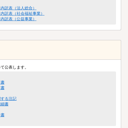
算内訳表（法人総合）
算内訳表（社会福祉事業）
算内訳表（公益事業）
いて公表します。
算書
算書
関する注記
明細書
告書