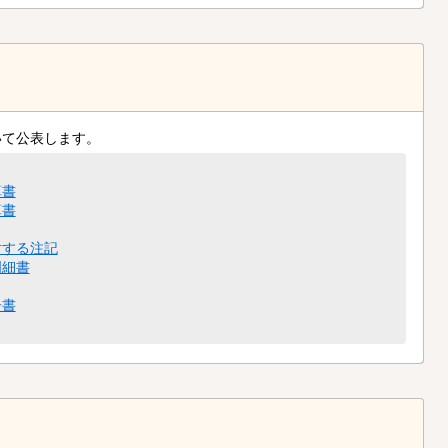
いて公表します。
算書
算書
対する注記
明細書
告書