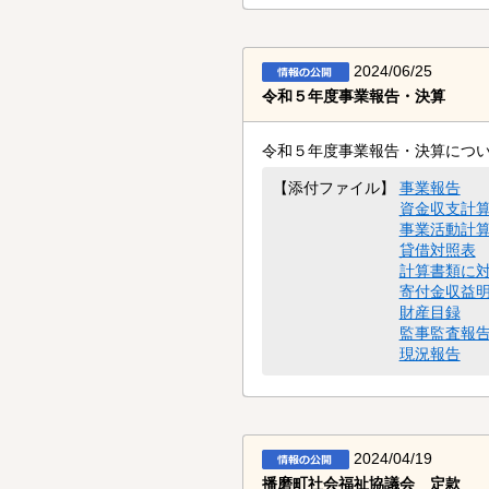
2024/06/25
令和５年度事業報告・決算
令和５年度事業報告・決算につ
事業報告
【添付ファイル】
資金収支計
事業活動計
貸借対照表
計算書類に
寄付金収益
財産目録
監事監査報
現況報告
2024/04/19
播磨町社会福祉協議会 定款