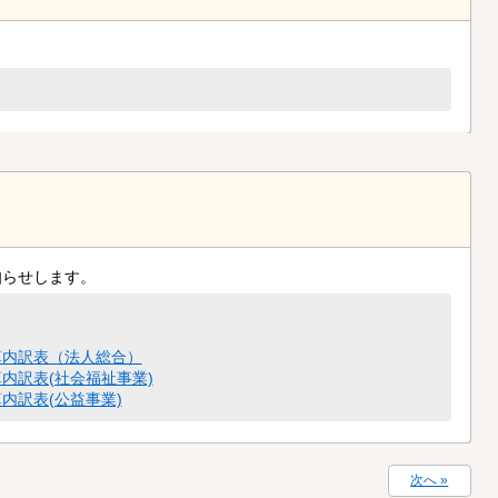
知らせします。
算内訳表（法人総合）
内訳表(社会福祉事業)
内訳表(公益事業)
次へ »